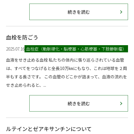
続きを読む
血栓を防ごう
2025.07.16
血栓症（動脈硬化・脳梗塞・心筋梗塞・下肢静脈瘤）
血液をせき止める血栓 私たちの体内に張り巡らされている血管
は、すべてをつなげると全長10万㎞にもなり、これは地球を２周
半もする長さです。 この血管のどこかが詰まって、血液の流れを
せき止められると、...
続きを読む
ルテインとゼアキサンチンについて