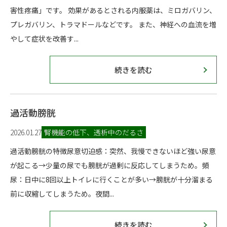
害性疼痛」です。 効果があるとされる内服薬は、ミロガバリン、
プレガバリン、トラマドールなどです。 また、神経への血流を増
やして症状を改善す...
続きを読む
過活動膀胱
2026.01.27
腎機能の低下、透析中のだるさ
過活動膀胱の特徴尿意切迫感：突然、我慢できないほど強い尿意
が起こる→少量の尿でも膀胱が過剰に反応してしまうため。頻
尿：日中に8回以上トイレに行くことが多い→膀胱が十分溜まる
前に収縮してしまうため。夜間...
続きを読む