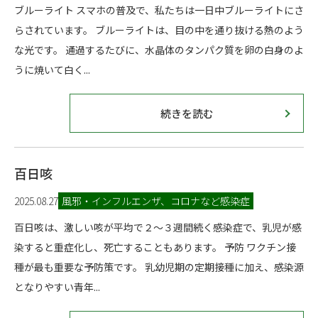
ブルーライト スマホの普及で、私たちは一日中ブルーライトにさ
らされています。 ブルーライトは、目の中を通り抜ける熱のよう
な光です。 通過するたびに、水晶体のタンパク質を卵の白身のよ
うに焼いて白く...
続きを読む
百日咳
2025.08.27
風邪・インフルエンザ、コロナなど感染症
百日咳は、激しい咳が平均で２～３週間続く感染症で、乳児が感
染すると重症化し、死亡することもあります。 予防 ワクチン接
種が最も重要な予防策です。 乳幼児期の定期接種に加え、感染源
となりやすい青年...