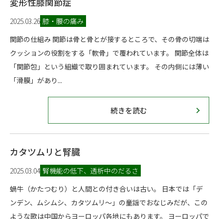
変形性膝関節症
2025.03.26
膝・腰の痛み
関節の仕組み 関節は骨と骨とが接するところで、その骨の切端は
クッションの役割をする「軟骨」で覆われています。 関節全体は
「関節包」という組織で取り囲まれています。 その内側には薄い
「滑膜」があり...
続きを読む
カタツムリと腎臓
2025.03.04
腎機能の低下、透析中のだるさ
蝸牛（かたつむり）と人間との付き合いは古い。 日本では「デ
ンデン、ムシムシ、カタツムリ～」の童謡でおなじみだが、この
ような歌は中国からヨーロッパ各地にもあります。 ヨーロッパで