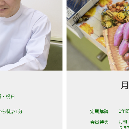
曜・祝日
から徒歩1分
定期購読
1年間
会員特典
月刊
りま