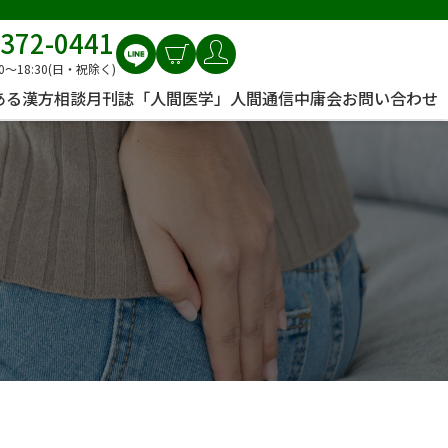
6372-0441
0〜18:30(日・祝除く)
ある漢方相談
月刊誌「人間医学」
人間通信
中庸会
お問い合わせ