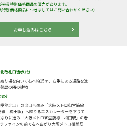
び会員特別価格商品の販売があります。
員特別価格商品につきましてはお問い合わせください）
お申し込みはこちら
田駅北改札口徒歩1分
売り場を向いて右へ約15m、右手にある通路を進
ギ薬局の隣の建物
約8分
御堂筋北口」の出口へ進み「大阪メトロ御堂筋線」
筋線 梅田駅」へ降りるエスカレーターを下りて
道なりに進み「大阪メトロ御堂筋線 梅田駅」の看
カラファインの前で右へ曲がり大阪メトロ御堂筋