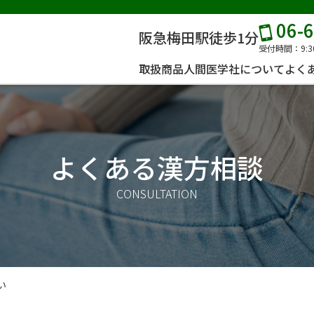
06-
阪急梅田駅徒歩1分
受付時間：9:3
取扱商品
人間医学社について
よく
よくある漢方相談
CONSULTATION
い