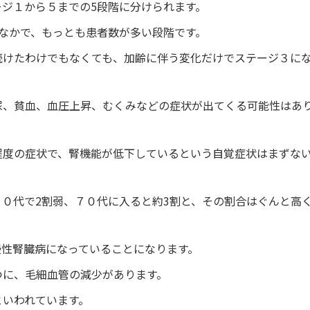
ジ１から５までの5段階に分けられます。
なかで、もっとも患者数が多い段階です。
続けたわけでもなくても、加齢に伴う変化だけでステージ３に
尿、貧血、血圧上昇、むくみなどの症状が出てくる可能性はあ
程度の症状で、腎機能が低下しているという自覚症状はまずな
０代で2割弱、７０代に入ると約3割と、その割合はぐんと高
慢性腎臓病になっていることになります。
つに、毛細血管の減少があります。
といわれています。