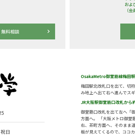
およ
（会
無料相談
OsakaMetro御堂筋線梅
梅田駅北改札口を出て、切符
み地上へ出て右へ進んでス
JR大阪駅御堂筋口改札から
御堂筋口改札を出て左へ「
5
方面へ。 「大阪メトロ御堂
右、茶町方面へ、そのまま
・祝日
板が見えてくるので、ココ