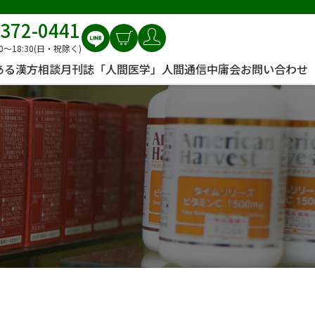
6372-0441
0〜18:30(日・祝除く)
ある漢方相談
月刊誌「人間医学」
人間通信
中庸会
お問い合わせ