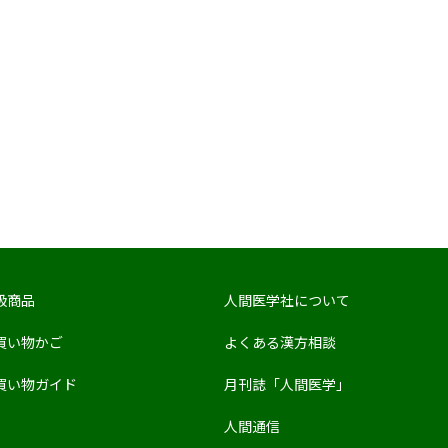
扱商品
人間医学社について
買い物かご
よくある漢方相談
買い物ガイド
月刊誌「人間医学」
人間通信