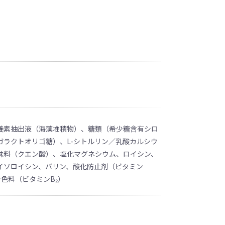
養素抽出液（海藻堆積物）、糖類（希少糖含有シロ
ガラクトオリゴ糖）、L-シトルリン／乳酸カルシウ
味料（クエン酸）、塩化マグネシウム、ロイシン、
イソロイシン、バリン、酸化防止剤（ビタミン
着色料（ビタミンB₂）