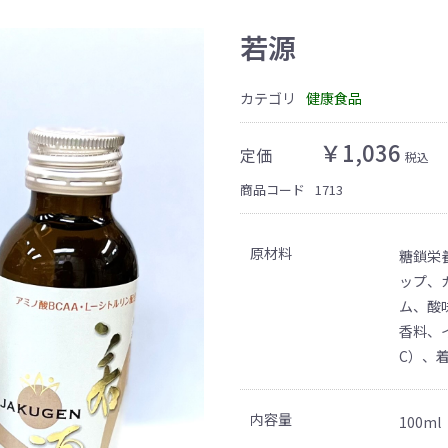
若源
カテゴリ
健康食品
￥1,036
定価
税込
商品コード
1713
原材料
糖鎖栄
ップ、
ム、酸
香料、
C）、
内容量
100ml