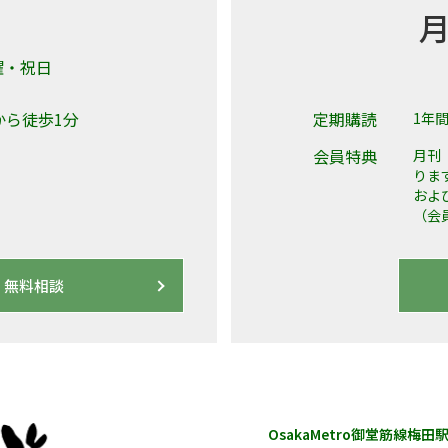
曜・祝日
から徒歩1分
定期購読
1年間
会員特典
月刊
りま
およ
（会
無料相談
OsakaMetro御堂筋線梅