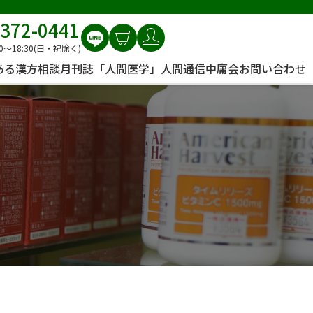
6372-0441
0〜18:30(日・祝除く)
ある漢方相談
月刊誌「人間医学」
人間通信
中庸会
お問い合わせ