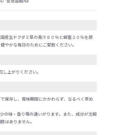
料）安息香酸Na
な国産生ドクダミ草の青汁８０％と蜂蜜２０％を原
。健やかな毎日のためにご愛飲ください。
召し上がりください。
下で保存し、賞味期限にかかわらず、なるべく早め
多少の味・香り等の違いがります。また、成分が沈殿
問題はありません。