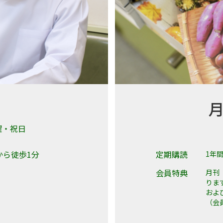
曜・祝日
から徒歩1分
定期購読
1年間
会員特典
月刊
りま
およ
（会