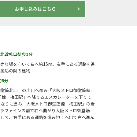
お申し込みはこちら
田駅北改札口徒歩1分
売り場を向いて右へ約15m、右手にある通路を進
ギ薬局の隣の建物
約8分
御堂筋北口」の出口へ進み「大阪メトロ御堂筋線」
筋線 梅田駅」へ降りるエスカレーターを下りて
道なりに進み「大阪メトロ御堂筋線 梅田駅」の看
カラファインの前で右へ曲がり大阪メトロ御堂筋
進して、右手にある通路を進み地上へ出て右へ進ん